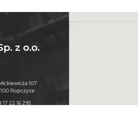
. z o.o.
Mickiewicza 107
-100 Ropczyce
 17 22 16 295
 17 22 18 621
 17 22 18 553