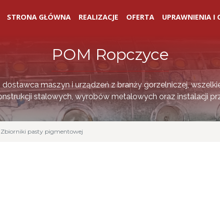
STRONA GŁÓWNA
REALIZACJE
OFERTA
UPRAWNIENIA I 
POM Ropczyce
i dostawca maszyn i urządzeń z branży gorzelniczej, wszelki
nstrukcji stalowych, wyrobów metalowych oraz instalacji p
Zbiorniki pasty pigmentowej