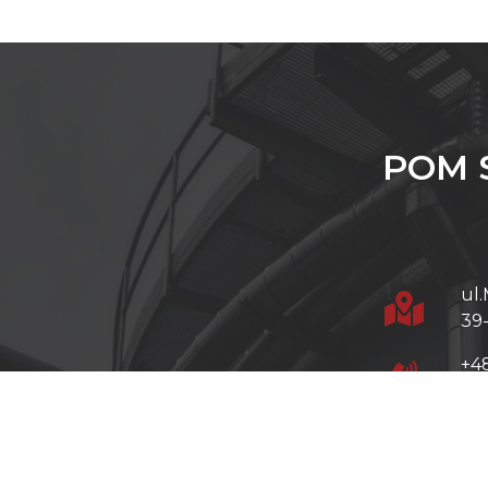
POM Sp
ul.
39
+48
+48
+48