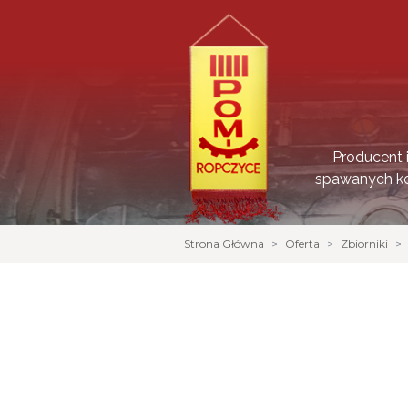
Producent 
spawanych ko
Strona Główna
Oferta
Zbiorniki