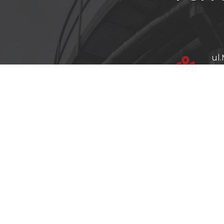
ul.
39
+48
+48
+48
in