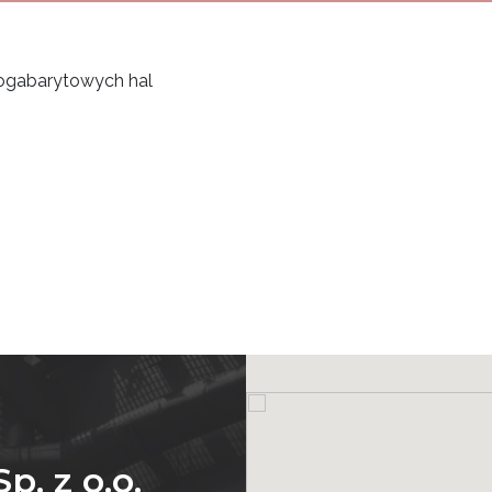
kogabarytowych hal
. z o.o.