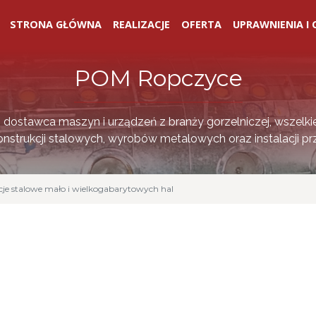
STRONA GŁÓWNA
REALIZACJE
OFERTA
UPRAWNIENIA I 
POM Ropczyce
i dostawca maszyn i urządzeń z branży gorzelniczej, wszelki
nstrukcji stalowych, wyrobów metalowych oraz instalacji p
je stalowe mało i wielkogabarytowych hal