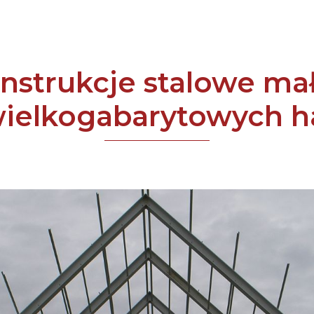
nstrukcje stalowe mał
ielkogabarytowych h