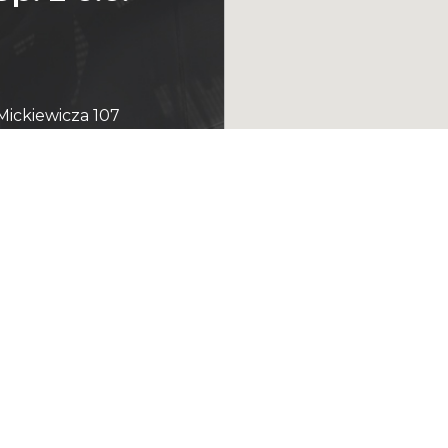
Mickiewicza 107
-100 Ropczyce
 17 22 16 295
 17 22 18 621
 17 22 18 553
fo@pom-ropczyce.pl
© 2026 Projekt i realizacja BigCom