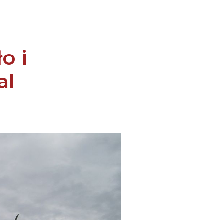
o i
al